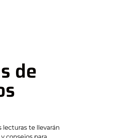
os de
os
 lecturas te llevarán
 y consejos para